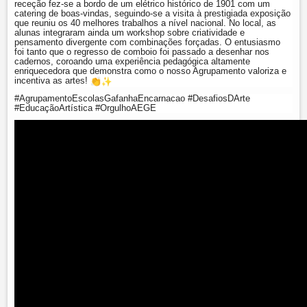
receção fez-se a bordo de um elétrico histórico de 1901 com um
catering de boas-vindas, seguindo-se a visita à prestigiada exposição
que reuniu os 40 melhores trabalhos a nível nacional. No local, as
alunas integraram ainda um workshop sobre criatividade e
pensamento divergente com combinações forçadas. O entusiasmo
foi tanto que o regresso de comboio foi passado a desenhar nos
cadernos, coroando uma experiência pedagógica altamente
enriquecedora que demonstra como o nosso Agrupamento valoriza e
incentiva as artes!
#
AgrupamentoEscolasGafanhaEncar
nacao #DesafiosDArte
#EducaçãoArtística #OrgulhoAEGE