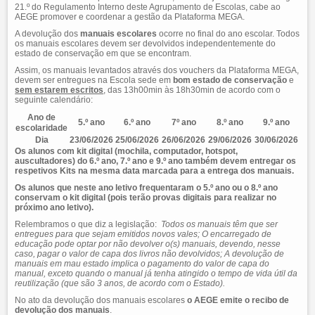
21.º do Regulamento Interno deste Agrupamento de Escolas, cabe ao
AEGE promover e coordenar a gestão da Plataforma MEGA.
A devolução dos
manuais escolares
ocorre no final do ano escolar. Todos
os manuais escolares devem ser devolvidos independentemente do
estado de conservação em que se encontram.
Assim, os manuais levantados através dos vouchers da Plataforma MEGA,
devem ser entregues na Escola sede em
bom estado de conservação
e
sem estarem escritos
, das 13h00min às 18h30min de acordo com o
seguinte calendário:
Ano de
5.º ano
6.º ano
7º ano
8.º ano
9.º ano
escolaridade
Dia
23/06/2026
25/06/2026
26/06/2026
29/06/2026
30/06/2026
Os alunos com kit digital (mochila, computador, hotspot,
auscultadores) do 6.º ano, 7.º ano e 9.º ano também devem entregar os
respetivos Kits na mesma data marcada para a entrega dos manuais.
Os alunos que neste ano letivo frequentaram o 5.º ano ou o 8.º ano
conservam o kit digital (pois terão provas digitais para realizar no
próximo ano letivo).
Relembramos o que diz a legislação:
Todos os manuais têm que ser
entregues para que sejam emitidos novos vales; O encarregado de
educação pode optar por não devolver o(s) manuais, devendo, nesse
caso, pagar o valor de capa dos livros não devolvidos; A devolução de
manuais em mau estado implica o pagamento do valor de capa do
manual, exceto quando o manual já tenha atingido o tempo de vida útil da
reutilização (que são 3 anos, de acordo com o Estado).
No ato da devolução dos manuais escolares
o AEGE emite o recibo de
devolução dos manuais
.